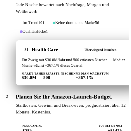
Jede Nische bewertet nach Nachfrage, Margen und
Wettbewerb.
Im Trend
Keine dominante Marke
101
56
Qualitätslücke
1
Health Care
81
Überwiegend launchen
Ein Zweig mit $30.0M/Jahr und 500 erfassten Nischen — Median-
Nische wächst +367.1% dieses Quartal.
MARKT/JAHR
ERFASSTE NISCHEN
MEDIAN-WACHSTUM
$30.0M
500
+367.1%
Planen Sie Ihr Amazon-Launch-Budget.
2
Startkosten, Gewinn und Break-even, prognostiziert über 12
Monate. Kostenlos.
PEAK CAPITAL
YOU NET (36 MO.)
$28k
+$142k