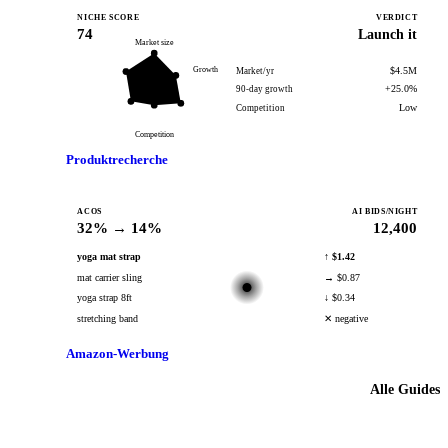
NICHE SCORE
VERDICT
74
Launch it
Market size
Growth
$4.5M
Market/yr
+25.0%
90-day growth
Low
Competition
Competition
Produktrecherche
ACOS
AI BIDS/NIGHT
32% → 14%
12,400
yoga mat strap
↑ $1.42
mat carrier sling
→ $0.87
yoga strap 8ft
↓ $0.34
stretching band
✕ negative
Amazon-Werbung
Alle Guides