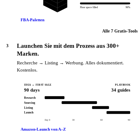
ls
Kitchen & Dining
Floor space filled
96%
FBA-Paletten
Alle 7 Gratis-Tools
Launchen Sie mit dem Prozess aus 300+
3
Marken.
Recherche → Listing → Werbung. Alles dokumentiert.
Kostenlos.
IDEA → FIRST SALE
PLAYBOOK
90 days
34 guides
Research
Sourcing
Listing
Launch
Day 0
30
60
90
Amazon-Launch von A–Z