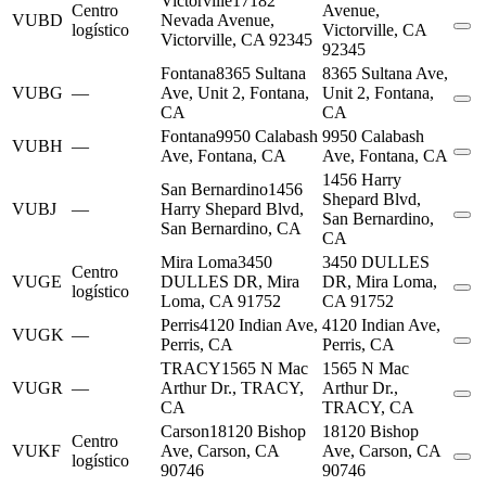
Victorville
17182
Centro
Avenue,
VUBD
Nevada Avenue,
logístico
Victorville, CA
Victorville, CA 92345
92345
Fontana
8365 Sultana
8365 Sultana Ave,
VUBG
—
Ave, Unit 2, Fontana,
Unit 2, Fontana,
CA
CA
Fontana
9950 Calabash
9950 Calabash
VUBH
—
Ave, Fontana, CA
Ave, Fontana, CA
1456 Harry
San Bernardino
1456
Shepard Blvd,
VUBJ
—
Harry Shepard Blvd,
San Bernardino,
San Bernardino, CA
CA
Mira Loma
3450
3450 DULLES
Centro
VUGE
DULLES DR, Mira
DR, Mira Loma,
logístico
Loma, CA 91752
CA 91752
Perris
4120 Indian Ave,
4120 Indian Ave,
VUGK
—
Perris, CA
Perris, CA
TRACY
1565 N Mac
1565 N Mac
VUGR
—
Arthur Dr., TRACY,
Arthur Dr.,
CA
TRACY, CA
Carson
18120 Bishop
18120 Bishop
Centro
VUKF
Ave, Carson, CA
Ave, Carson, CA
logístico
90746
90746