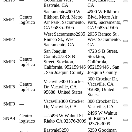
Eastvale, CA
CA
Sacramento
4900 W
4900 W Elkhorn
Centro
Elkhorn Blvd, Metro
Blvd, Metro Air
SMF1
logístico
Air Park, Sacramento,
Park, Sacramento,
CA 95835-9505
CA 95835-9505
West Sacramento
2935
2935 Ramco St.,
SMF2
—
Ramco St., West
West Sacramento,
Sacramento, CA
CA
San Joaquin
4723 S B Street,
County
4723 S B
Stockton,
Centro
SMF3
Street, Stockton,
California,
logístico
California, 952159446
952159446 , San
, San Joaquin County
Joaquin County
300 Crocker Dr,
Vacaville
300 Crocker
Centro
Vacaville, CA
SMF5
Dr, Vacaville, CA
logístico
95688, United
95688, United States
States
Vacaville
300 Crocker
300 Crocker Dr,
SMF9
—
Dr, Vacaville, CA
Vacaville, CA
2496 W Walnut
Centro
—
2496 W Walnut St.
SNA4
St. Rialto CA
logístico
Rialto CA 92376-3009
92376-3009
Eastvale
5250
5250 Goodman