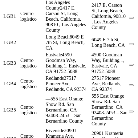
Los Angeles
2417 E. Carson
County
2417 E.
St, Long Beach,
Centro
Carson St, Long
LGB1
California, 90810
logístico
Beach, California,
, Los Angeles
90810 , Los Angeles
County
County
Long Beach
6049 E
6049 E 7th St,
LGB2
—
7th St, Long Beach,
Long Beach, CA
CA
Eastvale
4590
4590 Goodman
Centro
Goodman Way,
Way, Building 1,
LGB3
logístico
Building 1, Eastvale,
Eastvale, CA
CA 91752-5088
91752-5088
Redlands
27517
27517 Pioneer
Centro
LGB4
Pioneer Ave,
Ave, Redlands,
logístico
Redlands, CA 92374
CA 92374
555 East Orange
—
555 East Orange
Show Rd. San
Show Rd. San
Centro
Bernardino, CA
LGB5
Bernardino, CA
logístico
92408-2453 – San
92408-2453 – San
Bernardino
Bernardino County
County
Riverside
20901
20901 Krameria
Centro
Krameria Ave,