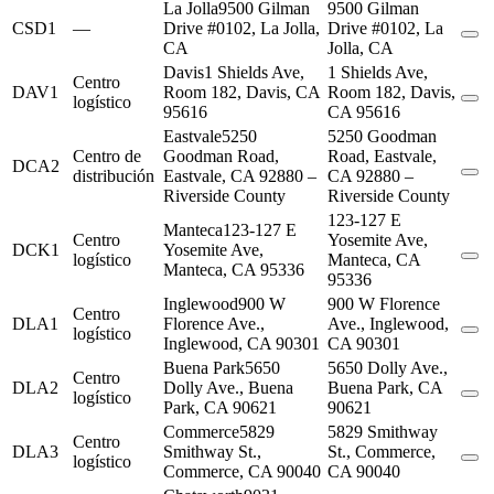
La Jolla
9500 Gilman
9500 Gilman
CSD1
—
Drive #0102, La Jolla,
Drive #0102, La
CA
Jolla, CA
Davis
1 Shields Ave,
1 Shields Ave,
Centro
DAV1
Room 182, Davis, CA
Room 182, Davis,
logístico
95616
CA 95616
Eastvale
5250
5250 Goodman
Centro de
Goodman Road,
Road, Eastvale,
DCA2
distribución
Eastvale, CA 92880 –
CA 92880 –
Riverside County
Riverside County
123-127 E
Manteca
123-127 E
Centro
Yosemite Ave,
DCK1
Yosemite Ave,
logístico
Manteca, CA
Manteca, CA 95336
95336
Inglewood
900 W
900 W Florence
Centro
DLA1
Florence Ave.,
Ave., Inglewood,
logístico
Inglewood, CA 90301
CA 90301
Buena Park
5650
5650 Dolly Ave.,
Centro
DLA2
Dolly Ave., Buena
Buena Park, CA
logístico
Park, CA 90621
90621
Commerce
5829
5829 Smithway
Centro
DLA3
Smithway St.,
St., Commerce,
logístico
Commerce, CA 90040
CA 90040