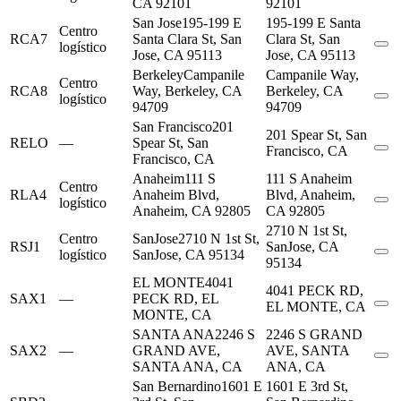
CA 92101
92101
San Jose
195-199 E
195-199 E Santa
Centro
RCA7
Santa Clara St, San
Clara St, San
logístico
Jose, CA 95113
Jose, CA 95113
Berkeley
Campanile
Campanile Way,
Centro
RCA8
Way, Berkeley, CA
Berkeley, CA
logístico
94709
94709
San Francisco
201
201 Spear St, San
RELO
—
Spear St, San
Francisco, CA
Francisco, CA
Anaheim
111 S
111 S Anaheim
Centro
RLA4
Anaheim Blvd,
Blvd, Anaheim,
logístico
Anaheim, CA 92805
CA 92805
2710 N 1st St,
Centro
SanJose
2710 N 1st St,
RSJ1
SanJose, CA
logístico
SanJose, CA 95134
95134
EL MONTE
4041
4041 PECK RD,
SAX1
—
PECK RD, EL
EL MONTE, CA
MONTE, CA
SANTA ANA
2246 S
2246 S GRAND
SAX2
—
GRAND AVE,
AVE, SANTA
SANTA ANA, CA
ANA, CA
San Bernardino
1601 E
1601 E 3rd St,