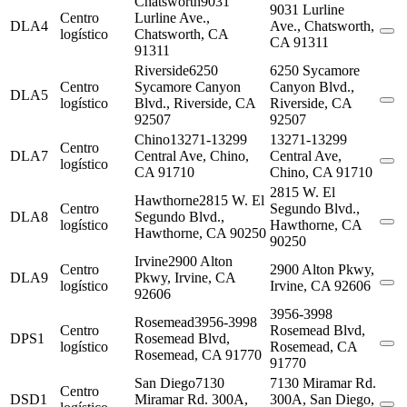
Chatsworth
9031
9031 Lurline
Centro
Lurline Ave.,
DLA4
Ave., Chatsworth,
logístico
Chatsworth, CA
CA 91311
91311
Riverside
6250
6250 Sycamore
Centro
Sycamore Canyon
Canyon Blvd.,
DLA5
logístico
Blvd., Riverside, CA
Riverside, CA
92507
92507
Chino
13271-13299
13271-13299
Centro
DLA7
Central Ave, Chino,
Central Ave,
logístico
CA 91710
Chino, CA 91710
2815 W. El
Hawthorne
2815 W. El
Centro
Segundo Blvd.,
DLA8
Segundo Blvd.,
logístico
Hawthorne, CA
Hawthorne, CA 90250
90250
Irvine
2900 Alton
Centro
2900 Alton Pkwy,
DLA9
Pkwy, Irvine, CA
logístico
Irvine, CA 92606
92606
3956-3998
Rosemead
3956-3998
Centro
Rosemead Blvd,
DPS1
Rosemead Blvd,
logístico
Rosemead, CA
Rosemead, CA 91770
91770
San Diego
7130
7130 Miramar Rd.
Centro
DSD1
Miramar Rd. 300A,
300A, San Diego,