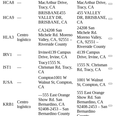
HCA8
—
MacArthur Drive,
MacArthur Drive,
Tracy, CA
Tracy, CA
BRISBANE
455
455 VALLEY
HCA9
—
VALLEY DR,
DR, BRISBANE,
BRISBANE, CA
CA
24208 San
CA
24208 San
Michele Rd.
Centro
Michele Rd. Moreno
HLA3
Moreno Valley,
logístico
Valley, CA, 92551 –
CA, 92551 –
Riverside County
Riverside County
Irvine
4139 Campus
4139 Campus
IRV1
—
Drive, Irvine, CA
Drive, Irvine, CA
Tracy
1555 N.
1555 N. Chrisman
IST1
—
Chrisman Rd, Tracy,
Rd, Tracy, CA
CA
Compton
1001 W
1001 W Walnut
IUSA
—
Walnut St, Compton,
St, Compton, CA
CA
555 East Orange
—
555 East Orange
Show Rd. San
Show Rd. San
Centro
Bernardino, CA
KRB1
Bernardino, CA
logístico
92408-2453 – San
92408-2453 – San
Bernardino
Bernardino County
County