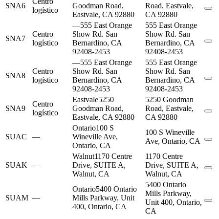
Centro
SNA6
Goodman Road,
Road, Eastvale,
logístico
Eastvale, CA 92880
CA 92880
—
555 East Orange
555 East Orange
Centro
Show Rd. San
Show Rd. San
SNA7
logístico
Bernardino, CA
Bernardino, CA
92408-2453
92408-2453
—
555 East Orange
555 East Orange
Centro
Show Rd. San
Show Rd. San
SNA8
logístico
Bernardino, CA
Bernardino, CA
92408-2453
92408-2453
Eastvale
5250
5250 Goodman
Centro
SNA9
Goodman Road,
Road, Eastvale,
logístico
Eastvale, CA 92880
CA 92880
Ontario
100 S
100 S Wineville
SUAC
—
Wineville Ave,
Ave, Ontario, CA
Ontario, CA
Walnut
1170 Centre
1170 Centre
SUAK
—
Drive, SUITE A,
Drive, SUITE A,
Walnut, CA
Walnut, CA
5400 Ontario
Ontario
5400 Ontario
Mills Parkway,
SUAM
—
Mills Parkway, Unit
Unit 400, Ontario,
400, Ontario, CA
CA