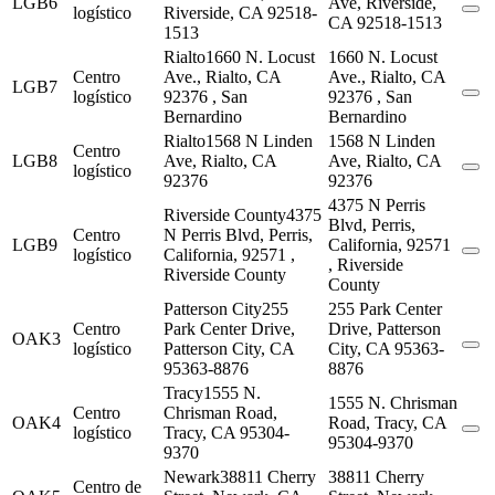
LGB6
Ave, Riverside,
logístico
Riverside, CA 92518-
CA 92518-1513
1513
Rialto
1660 N. Locust
1660 N. Locust
Centro
Ave., Rialto, CA
Ave., Rialto, CA
LGB7
logístico
92376 , San
92376 , San
Bernardino
Bernardino
Rialto
1568 N Linden
1568 N Linden
Centro
LGB8
Ave, Rialto, CA
Ave, Rialto, CA
logístico
92376
92376
4375 N Perris
Riverside County
4375
Blvd, Perris,
Centro
N Perris Blvd, Perris,
LGB9
California, 92571
logístico
California, 92571 ,
, Riverside
Riverside County
County
Patterson City
255
255 Park Center
Centro
Park Center Drive,
Drive, Patterson
OAK3
logístico
Patterson City, CA
City, CA 95363-
95363-8876
8876
Tracy
1555 N.
1555 N. Chrisman
Centro
Chrisman Road,
OAK4
Road, Tracy, CA
logístico
Tracy, CA 95304-
95304-9370
9370
Newark
38811 Cherry
38811 Cherry
Centro de