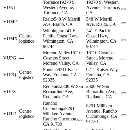
Torrance
19270 S.
19270 S. Western
VUKJ
—
Western Avenue,
Avenue, Torrance,
Torrance, CA
CA
Rialto
548 W Merrill
548 W Merrill
VUMD
—
Ave, Rialto, CA
Ave, Rialto, CA
Wilmington
241 E
241 E Pacific
Centro
Pacific Coast Hwy,
Coast Hwy,
VUMX
logístico
Wilmington, CA
Wilmington, CA
90744
90744
Moreno Valley
16110
16110 Cosmos
VUPG
—
Cosmos Street,
Street, Moreno
Moreno Valley, CA
Valley, CA
Fontana
9211 Kaiser
9211 Kaiser Way,
Centro
VUPQ
Way, Fontana, CA
Fontana, CA
logístico
92335
92335
Redlands
2300 W San
2300 W San
VUPX
—
Bernardino Ave,
Bernardino Ave,
Redlands, CA
Redlands, CA
Rancho
8291 Milliken
Cucomonga
8291
Centro
Avenue, Rancho
VUTD
Milliken Avenue,
logístico
Cucomonga, CA
Rancho Cucomonga,
91730
CA 91730