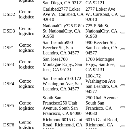
logístico
San Diego, CA 92121
CA 92121
Carlsbad
2777 Loker
2777 Loker Ave
Centro
DSD2
Ave W., Carlsbad, CA
W., Carlsbad, CA
logístico
92010
92010
NationalCity
725 E 8th
725 E 8th St,
Centro
DSD3
St, NationalCity, CA
NationalCity, CA
logístico
91950
91950
San Leandro
990
990 Beecher St.,
Centro
DSF1
Beecher St., San
San Leandro, CA
logístico
Leandro, CA 94577
94577
San Jose
1700
1700 Montague
Centro
DSF3
Montague Expy., San
Expy., San Jose,
logístico
Jose, CA 95131
CA 95131
100-172
San Leandro
100-172
Centro
Washington Ave,
DSF4
Washington Ave, San
logístico
San Leandro, CA
Leandro, CA 94577
94577
South San
250 Utah Avenue,
Centro
Francisco
250 Utah
South San
DSF5
logístico
Avenue, South San
Francisco, CA
Francisco, CA 94080
94080
Richmond
6015 Giant
6015 Giant Road,
Centro
DSF6
Road, Richmond, CA
Richmond, CA
logístico