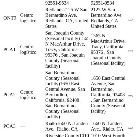
92551-9534
92551-9534
Redlands
2125 W San
2125 W San
Centro
Bernardino Ave,
Bernardino Ave,
ONT9
logístico
Redlands, CA, United
Redlands, CA,
States
United States
San Joaquin County
1565 N
(Seasonal facility)
1565
MacArthur Drive,
N MacArthur Drive,
Centro
Tracy, California
PCA1
Tracy, California
logístico
95376 , San
95376 , San Joaquin
Joaquin County
County (Seasonal
(Seasonal facility)
facility)
San Bernardino
County (Seasonal
1650 East Central
facility)
1650 East
Avenue, San
Central Avenue, San
Bernardino,
Centro
PCA2
Bernardino,
California, 92408
logístico
California, 92408 ,
, San Bernardino
San Bernardino
County (Seasonal
County (Seasonal
facility)
facility)
Rialto
1660 N. Linden
1660 N. Linden
PCA3
—
Ave., Rialto, CA
Ave., Rialto, CA
Riverside County
1010
1010 West Fourth