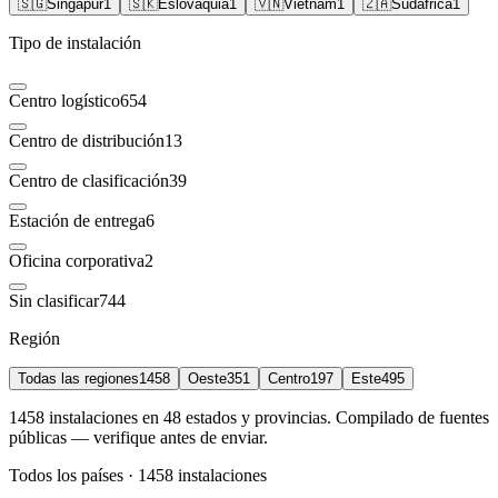
🇸🇬
Singapur
1
🇸🇰
Eslovaquia
1
🇻🇳
Vietnam
1
🇿🇦
Sudáfrica
1
Tipo de instalación
Centro logístico
654
Centro de distribución
13
Centro de clasificación
39
Estación de entrega
6
Oficina corporativa
2
Sin clasificar
744
Región
Todas las regiones
1458
Oeste
351
Centro
197
Este
495
1458 instalaciones en 48 estados y provincias. Compilado de fuentes
públicas — verifique antes de enviar.
Todos los países · 1458 instalaciones