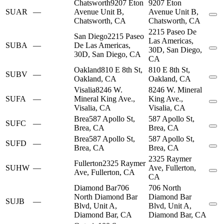
Chatsworth
9207 Eton
9207 Eton
SUAR
—
Avenue Unit B,
Avenue Unit B,
Chatsworth, CA
Chatsworth, CA
2215 Paseo De
San Diego
2215 Paseo
Las Americas,
SUBA
—
De Las Americas,
30D, San Diego,
30D, San Diego, CA
CA
Oakland
810 E 8th St,
810 E 8th St,
SUBV
—
Oakland, CA
Oakland, CA
Visalia
8246 W.
8246 W. Mineral
SUFA
—
Mineral King Ave.,
King Ave.,
Visalia, CA
Visalia, CA
Brea
587 Apollo St,
587 Apollo St,
SUFC
—
Brea, CA
Brea, CA
Brea
587 Apollo St,
587 Apollo St,
SUFD
—
Brea, CA
Brea, CA
2325 Raymer
Fullerton
2325 Raymer
SUHW
—
Ave, Fullerton,
Ave, Fullerton, CA
CA
Diamond Bar
706
706 North
North Diamond Bar
Diamond Bar
SUJB
—
Blvd, Unit A,
Blvd, Unit A,
Diamond Bar, CA
Diamond Bar, CA