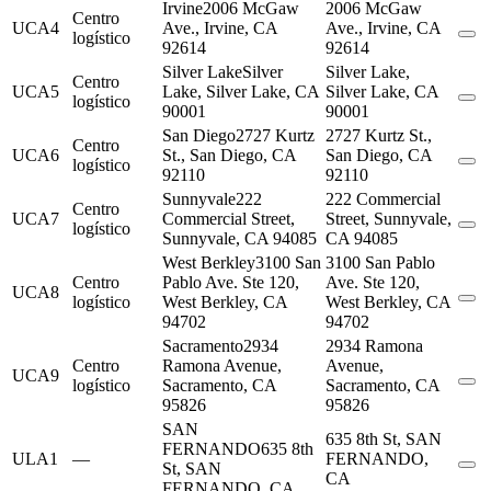
Irvine
2006 McGaw
2006 McGaw
Centro
UCA4
Ave., Irvine, CA
Ave., Irvine, CA
logístico
92614
92614
Silver Lake
Silver
Silver Lake,
Centro
UCA5
Lake, Silver Lake, CA
Silver Lake, CA
logístico
90001
90001
San Diego
2727 Kurtz
2727 Kurtz St.,
Centro
UCA6
St., San Diego, CA
San Diego, CA
logístico
92110
92110
Sunnyvale
222
222 Commercial
Centro
UCA7
Commercial Street,
Street, Sunnyvale,
logístico
Sunnyvale, CA 94085
CA 94085
West Berkley
3100 San
3100 San Pablo
Centro
Pablo Ave. Ste 120,
Ave. Ste 120,
UCA8
logístico
West Berkley, CA
West Berkley, CA
94702
94702
Sacramento
2934
2934 Ramona
Centro
Ramona Avenue,
Avenue,
UCA9
logístico
Sacramento, CA
Sacramento, CA
95826
95826
SAN
635 8th St, SAN
FERNANDO
635 8th
ULA1
—
FERNANDO,
St, SAN
CA
FERNANDO, CA