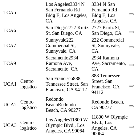
Los Angeles
3334 N
3334 N San
San Fernando Rd
Fernando Rd
TCA5
—
Bldg E, Los Angeles,
Bldg E, Los
CA
Angeles, CA
San Diego
2727 Kurtz
2727 Kurtz St,
TCA6
—
St, San Diego, CA
San Diego, CA
Sunnyvale
222
222 Commercial
TCA7
—
Commercial St,
St, Sunnyvale,
Sunnyvale, CA
CA
Sacramento
2934
2934 Ramona
TCA9
—
Ramona Ave,
Ave, Sacramento,
Sacramento, CA
CA
888 Tennessee
San Francisco
888
Centro
Street, San
UCA1
Tennessee Street, San
logístico
Francisco, CA
Francisco, CA 94112
94112
Redondo
Centro
Redondo Beach,
UCA2
Beach
Redondo
logístico
CA 90277
Beach, CA 90277
11800 W Olympic
Los Angeles
11800 W
Centro
Blvd., Los
UCA3
Olympic Blvd., Los
logístico
Angeles, CA
Angeles, CA 90064
90064