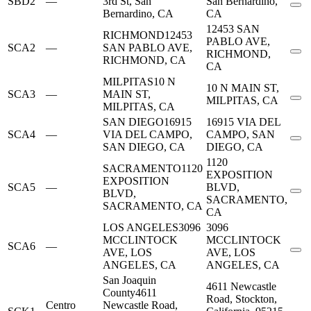
SBD2
—
3rd St, San
San Bernardino,
Bernardino, CA
CA
12453 SAN
RICHMOND
12453
PABLO AVE,
SCA2
—
SAN PABLO AVE,
RICHMOND,
RICHMOND, CA
CA
MILPITAS
10 N
10 N MAIN ST,
SCA3
—
MAIN ST,
MILPITAS, CA
MILPITAS, CA
SAN DIEGO
16915
16915 VIA DEL
SCA4
—
VIA DEL CAMPO,
CAMPO, SAN
SAN DIEGO, CA
DIEGO, CA
1120
SACRAMENTO
1120
EXPOSITION
EXPOSITION
SCA5
—
BLVD,
BLVD,
SACRAMENTO,
SACRAMENTO, CA
CA
LOS ANGELES
3096
3096
MCCLINTOCK
MCCLINTOCK
SCA6
—
AVE, LOS
AVE, LOS
ANGELES, CA
ANGELES, CA
San Joaquin
4611 Newcastle
County
4611
Road, Stockton,
Centro
Newcastle Road,