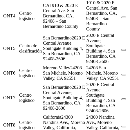
1910 & 2020 E
CA
1910 & 2020 E
Central Ave. San
Central Ave. San
Centro
Bernardino, CA,
ONT4
Bernardino, CA,
logístico
92408 – San
92408 – San
Bernardino
Bernardino County
County
2020 E Central
San Bernardino
2020 E
Avenue,
Central Avenue,
Centro de
Southgate
ONT5
Southgate Building 4,
clasificación
Building 4, San
San Bernardino, CA
Bernardino, CA
92408-2606
92408-2606
Moreno Valley
24208
24208 San
Centro
ONT6
San Michele, Moreno
Michele, Moreno
logístico
Valley, CA 92551
Valley, CA 92551
2020 E Central
San Bernardino
2020 E
Avenue,
Central Avenue,
Centro
Southgate
ONT7
Southgate Building 4,
logístico
Building 4, San
San Bernardino, CA
Bernardino, CA
92408-2606
92408-2606
California
24300
24300 Nandina
Centro
Nandina Ave., Moreno
Ave., Moreno
ONT8
logístico
Valley, California,
Valley, California,