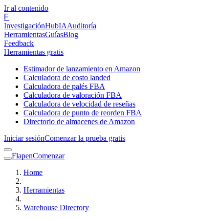
Ir al contenido
F
Investigación
Hub
IA
Auditoría
Herramientas
Guías
Blog
Feedback
Herramientas gratis
Estimador de lanzamiento en Amazon
Calculadora de costo landed
Calculadora de palés FBA
Calculadora de valoración FBA
Calculadora de velocidad de reseñas
Calculadora de punto de reorden FBA
Directorio de almacenes de Amazon
Iniciar sesión
Comenzar la prueba gratis
Flapen
Comenzar
Home
Herramientas
Warehouse Directory