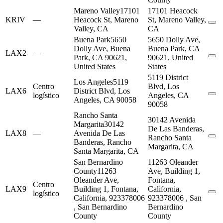
Mareno Valley
17101
17101 Heacock
KRIV
—
Heacock St, Mareno
St, Mareno Valley,
Valley, CA
CA
Buena Park
5650
5650 Dolly Ave,
Dolly Ave, Buena
Buena Park, CA
LAX2
—
Park, CA 90621,
90621, United
United States
States
5119 District
Los Angeles
5119
Centro
Blvd, Los
LAX6
District Blvd, Los
logístico
Angeles, CA
Angeles, CA 90058
90058
Rancho Santa
30142 Avenida
Margarita
30142
De Las Banderas,
LAX8
—
Avenida De Las
Rancho Santa
Banderas, Rancho
Margarita, CA
Santa Margarita, CA
San Bernardino
11263 Oleander
County
11263
Ave, Building 1,
Oleander Ave,
Fontana,
Centro
LAX9
Building 1, Fontana,
California,
logístico
California, 923378006
923378006 , San
, San Bernardino
Bernardino
County
County