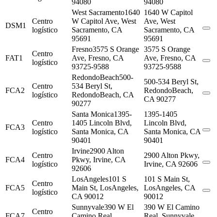
94080
94080
West Sacramento
1640
1640 W Capitol
Centro
W Capitol Ave, West
Ave, West
DSM1
logístico
Sacramento, CA
Sacramento, CA
95691
95691
Fresno
3575 S Orange
3575 S Orange
Centro
FAT1
Ave, Fresno, CA
Ave, Fresno, CA
logístico
93725-9588
93725-9588
RedondoBeach
500-
500-534 Beryl St,
Centro
534 Beryl St,
FCA2
RedondoBeach,
logístico
RedondoBeach, CA
CA 90277
90277
Santa Monica
1395-
1395-1405
Centro
1405 Lincoln Blvd,
Lincoln Blvd,
FCA3
logístico
Santa Monica, CA
Santa Monica, CA
90401
90401
Irvine
2900 Alton
Centro
2900 Alton Pkwy,
FCA4
Pkwy, Irvine, CA
logístico
Irvine, CA 92606
92606
LosAngeles
101 S
101 S Main St,
Centro
FCA5
Main St, LosAngeles,
LosAngeles, CA
logístico
CA 90012
90012
Sunnyvale
390 W El
390 W El Camino
Centro
FCA7
Camino Real,
Real, Sunnyvale,