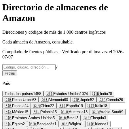
Directorio de almacenes de
Amazon
Direcciones y códigos de más de 1.000 centros logísticos
Cada almacén de Amazon, consultable.
Compilado de fuentes públicas
· Verificado por última vez el 2026-
07-07
/
Filtros
País
Todos los países
1458
🇺🇸
Estados Unidos
1024
🇮🇳
India
78
🇬🇧
Reino Unido
63
🇩🇪
Alemania
60
🇯🇵
Japón
52
🇨🇦
Canadá
26
🇫🇷
Francia
24
🇨🇳
China
22
🇪🇸
España
19
🇮🇹
Italia
18
🇲🇽
México
15
🇵🇱
Polonia
15
🇦🇺
Australia
13
🇸🇦
Arabia Saudí
9
🇦🇪
Emiratos Árabes Unidos
5
🇧🇷
Brasil
3
🇨🇿
Chequia
3
🇪🇬
Egipto
2
🇧🇩
Bangladés
1
🇧🇪
Bélgica
1
🇮🇪
Irlanda
1