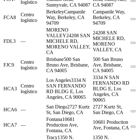
logístico
Sunnyvale, CA 94087
CA 94087
Berkeley
Campanile
Campanile Way,
Centro
FCA8
Way, Berkeley, CA
Berkeley, CA
logístico
94709
94709
MORENO
24208 SAN
VALLEY
24208 SAN
MICHELE RD,
FDL3
—
MICHELE RD,
MORENO
MORENO VALLEY,
VALLEY, CA
CA
Brisbane
500 San
500 San Bruno
Centro
FJC9
Bruno Ave, Brisbane,
Ave, Brisbane,
logístico
CA 94005
CA 94005
3334 N SAN
Los Angeles
3334 N
FERNANDO RD
Centro
SAN FERNANDO
HCA3
BLDG E, Los
logístico
RD BLDG E, Los
Angeles, CA
Angeles, CA 90065
90065
San Diego
2727 Kurtz
2727 Kurtz St,
HCA6
—
St, San Diego, CA
San Diego, CA
Fontana
10681
10681 Production
HCA7
—
Production Ave,
Ave, Fontana, CA
Fontana, CA
Tracy
1350 N.
1350 N.