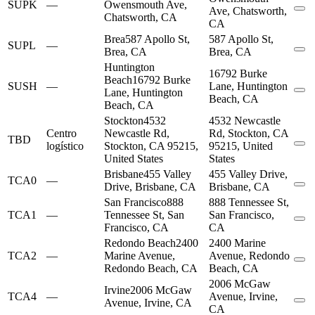
SUPK
—
Owensmouth Ave,
Ave, Chatsworth,
Chatsworth, CA
CA
Brea
587 Apollo St,
587 Apollo St,
SUPL
—
Brea, CA
Brea, CA
Huntington
16792 Burke
Beach
16792 Burke
SUSH
—
Lane, Huntington
Lane, Huntington
Beach, CA
Beach, CA
Stockton
4532
4532 Newcastle
Centro
Newcastle Rd,
Rd, Stockton, CA
TBD
logístico
Stockton, CA 95215,
95215, United
United States
States
Brisbane
455 Valley
455 Valley Drive,
TCA0
—
Drive, Brisbane, CA
Brisbane, CA
San Francisco
888
888 Tennessee St,
TCA1
—
Tennessee St, San
San Francisco,
Francisco, CA
CA
Redondo Beach
2400
2400 Marine
TCA2
—
Marine Avenue,
Avenue, Redondo
Redondo Beach, CA
Beach, CA
2006 McGaw
Irvine
2006 McGaw
TCA4
—
Avenue, Irvine,
Avenue, Irvine, CA
CA