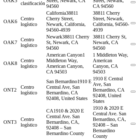
OAK5
Street, Newark, CA
Street, Newark,
clasificación
94560
CA 94560
California
38811
38811 Cherry
Centro
Cherry Street,
Street, Newark,
OAK6
logístico
Newark, California,
California, 94560-
94560-4939
4939
Newark
38811 Cherry
38811 Cherry St,
Centro
OAK7
St, Newark, CA
Newark, CA
logístico
94560
94560
American Canyon
1
1 Middleton Way,
Centro
Middleton Way,
American
OAK8
logístico
American Canyon,
Canyon, CA
CA 94503
94503
1910 E Central
San Bernardino
1910 E
Ave, San
Centro
Central Ave, San
ONT2
Bernardino, CA
logístico
Bernardino, CA
92408, United
92408, United States
States
1910 & 2020 E
CA
1910 & 2020 E
Central Ave. San
Central Ave. San
Centro
Bernardino, CA,
ONT3
Bernardino, CA,
logístico
92408 – San
92408 – San
Bernardino
Bernardino County
County