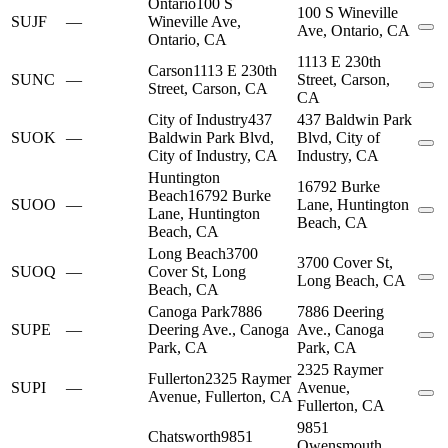
Ontario
100 S
100 S Wineville
SUJF
—
Wineville Ave,
Ave, Ontario, CA
Ontario, CA
1113 E 230th
Carson
1113 E 230th
SUNC
—
Street, Carson,
Street, Carson, CA
CA
City of Industry
437
437 Baldwin Park
SUOK
—
Baldwin Park Blvd,
Blvd, City of
City of Industry, CA
Industry, CA
Huntington
16792 Burke
Beach
16792 Burke
SUOO
—
Lane, Huntington
Lane, Huntington
Beach, CA
Beach, CA
Long Beach
3700
3700 Cover St,
SUOQ
—
Cover St, Long
Long Beach, CA
Beach, CA
Canoga Park
7886
7886 Deering
SUPE
—
Deering Ave., Canoga
Ave., Canoga
Park, CA
Park, CA
2325 Raymer
Fullerton
2325 Raymer
SUPI
—
Avenue,
Avenue, Fullerton, CA
Fullerton, CA
9851
Chatsworth
9851
Owensmouth