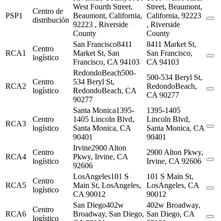
West Fourth Street,
Street, Beaumont,
Centro de
PSP1
Beaumont, California,
California, 92223
distribución
92223 , Riverside
, Riverside
County
County
San Francisco
8411
8411 Market St,
Centro
RCA1
Market St, San
San Francisco,
logístico
Francisco, CA 94103
CA 94103
RedondoBeach
500-
500-534 Beryl St,
Centro
534 Beryl St,
RCA2
RedondoBeach,
logístico
RedondoBeach, CA
CA 90277
90277
Santa Monica
1395-
1395-1405
Centro
1405 Lincoln Blvd,
Lincoln Blvd,
RCA3
logístico
Santa Monica, CA
Santa Monica, CA
90401
90401
Irvine
2900 Alton
Centro
2900 Alton Pkwy,
RCA4
Pkwy, Irvine, CA
logístico
Irvine, CA 92606
92606
LosAngeles
101 S
101 S Main St,
Centro
RCA5
Main St, LosAngeles,
LosAngeles, CA
logístico
CA 90012
90012
San Diego
402w
402w Broadway,
Centro
RCA6
Broadway, San Diego,
San Diego, CA
logístico