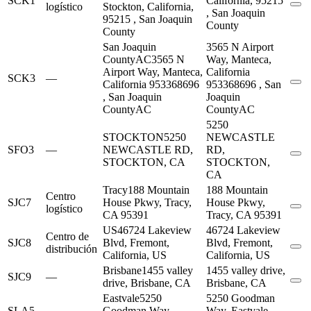
SCK1
California, 95215
logístico
Stockton, California,
, San Joaquin
95215 , San Joaquin
County
County
San Joaquin
3565 N Airport
CountyAC
3565 N
Way, Manteca,
Airport Way, Manteca,
California
SCK3
—
California 953368696
953368696 , San
, San Joaquin
Joaquin
CountyAC
CountyAC
5250
STOCKTON
5250
NEWCASTLE
SFO3
—
NEWCASTLE RD,
RD,
STOCKTON, CA
STOCKTON,
CA
Tracy
188 Mountain
188 Mountain
Centro
SJC7
House Pkwy, Tracy,
House Pkwy,
logístico
CA 95391
Tracy, CA 95391
US
46724 Lakeview
46724 Lakeview
Centro de
SJC8
Blvd, Fremont,
Blvd, Fremont,
distribución
California, US
California, US
Brisbane
1455 valley
1455 valley drive,
SJC9
—
drive, Brisbane, CA
Brisbane, CA
Eastvale
5250
5250 Goodman
SLA5
—
Goodman Way,
Way, Eastvale,