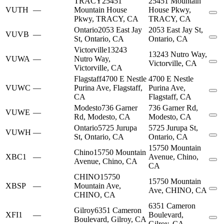
TRACY
25451
25451 Mountain
VUTH
—
Mountain House
House Pkwy,
Pkwy, TRACY, CA
TRACY, CA
Ontario
2053 East Jay
2053 East Jay St,
VUVB
—
St, Ontario, CA
Ontario, CA
Victorville
13243
13243 Nutro Way,
VUWA
—
Nutro Way,
Victorville, CA
Victorville, CA
Flagstaff
4700 E Nestle
4700 E Nestle
VUWC
—
Purina Ave, Flagstaff,
Purina Ave,
CA
Flagstaff, CA
Modesto
736 Garner
736 Garner Rd,
VUWE
—
Rd, Modesto, CA
Modesto, CA
Ontario
5725 Jurupa
5725 Jurupa St,
VUWH
—
St, Ontario, CA
Ontario, CA
15750 Mountain
Chino
15750 Mountain
XBC1
—
Avenue, Chino,
Avenue, Chino, CA
CA
CHINO
15750
15750 Mountain
XBSP
—
Mountain Ave,
Ave, CHINO, CA
CHINO, CA
6351 Cameron
Gilroy
6351 Cameron
XFI1
—
Boulevard,
Boulevard, Gilroy, CA
Gilroy, CA