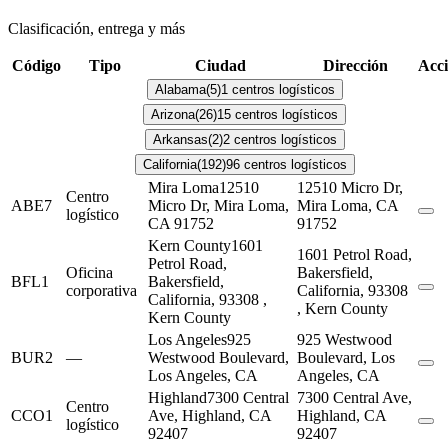
Clasificación, entrega y más
Código
Tipo
Ciudad
Dirección
Acci
Alabama
(5)
1 centros logísticos
Arizona
(26)
15 centros logísticos
Arkansas
(2)
2 centros logísticos
California
(192)
96 centros logísticos
Mira Loma
12510
12510 Micro Dr,
Centro
ABE7
Micro Dr, Mira Loma,
Mira Loma, CA
logístico
CA 91752
91752
Kern County
1601
1601 Petrol Road,
Petrol Road,
Oficina
Bakersfield,
BFL1
Bakersfield,
corporativa
California, 93308
California, 93308 ,
, Kern County
Kern County
Los Angeles
925
925 Westwood
BUR2
—
Westwood Boulevard,
Boulevard, Los
Los Angeles, CA
Angeles, CA
Highland
7300 Central
7300 Central Ave,
Centro
CCO1
Ave, Highland, CA
Highland, CA
logístico
92407
92407