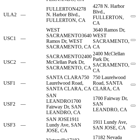
4278 N. Harbor
FULLERTON
4278
Blvd.,
ULA2
—
N. Harbor Blvd.,
FULLERTON,
FULLERTON, CA
CA
WEST
3640 Ramos Dr,
SACRAMENTO
3640
WEST
USC1
—
Ramos Dr, WEST
SACRAMENTO,
SACRAMENTO, CA
CA
2400 McClellan
SACRAMENTO
2400
Park Dr,
USC2
—
McClellan Park Dr,
SACRAMENTO,
SACRAMENTO, CA
CA
SANTA CLARA
750
750 Laurelwood
USF1
—
Laurelwood Road,
Road, SANTA
SANTA CLARA, CA
CLARA, CA
SAN
1700 Fairway Dr,
LEANDRO
1700
USF2
—
SAN
Fairway Dr, SAN
LEANDRO, CA
LEANDRO, CA
SAN JOSE
1911
1911 Lundy Ave,
USF3
—
Lundy Ave, SAN
SAN JOSE, CA
JOSE, CA
17182 Nevada