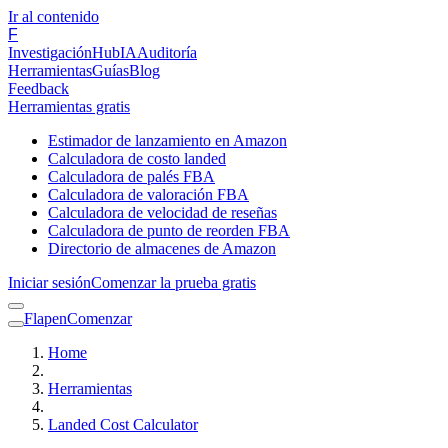
Ir al contenido
F
Investigación
Hub
IA
Auditoría
Herramientas
Guías
Blog
Feedback
Herramientas gratis
Estimador de lanzamiento en Amazon
Calculadora de costo landed
Calculadora de palés FBA
Calculadora de valoración FBA
Calculadora de velocidad de reseñas
Calculadora de punto de reorden FBA
Directorio de almacenes de Amazon
Iniciar sesión
Comenzar la prueba gratis
Flapen
Comenzar
Home
Herramientas
Landed Cost Calculator