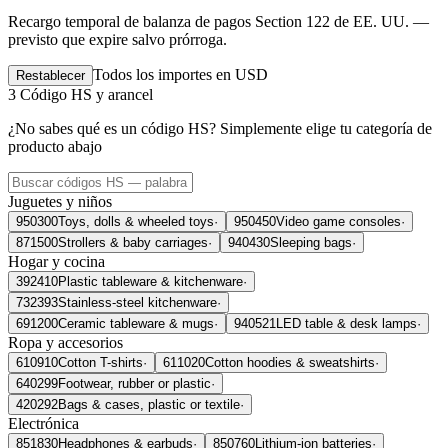
Recargo temporal de balanza de pagos Section 122 de EE. UU. —
previsto que expire salvo prórroga.
Todos los importes en USD
Restablecer
3
Código HS y arancel
¿No sabes qué es un código HS? Simplemente elige tu categoría de
producto abajo
Juguetes y niños
950300
Toys, dolls & wheeled toys
·
950450
Video game consoles
·
871500
Strollers & baby carriages
·
940430
Sleeping bags
·
Hogar y cocina
392410
Plastic tableware & kitchenware
·
732393
Stainless-steel kitchenware
·
691200
Ceramic tableware & mugs
·
940521
LED table & desk lamps
·
Ropa y accesorios
610910
Cotton T-shirts
·
611020
Cotton hoodies & sweatshirts
·
640299
Footwear, rubber or plastic
·
420292
Bags & cases, plastic or textile
·
Electrónica
851830
Headphones & earbuds
·
850760
Lithium-ion batteries
·