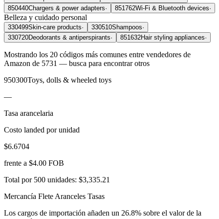
850440
Chargers & power adapters
·
851762
Wi-Fi & Bluetooth devices
·
Belleza y cuidado personal
330499
Skin-care products
·
330510
Shampoos
·
330720
Deodorants & antiperspirants
·
851632
Hair styling appliances
·
Mostrando los 20 códigos más comunes entre vendedores de
Amazon de 5731 — busca para encontrar otros
950300
Toys, dolls & wheeled toys
—
Tasa arancelaria
Costo landed por unidad
$6.6704
frente a $4.00 FOB
Total por 500 unidades:
$3,335.21
Mercancía
Flete
Aranceles
Tasas
Los cargos de importación añaden un 26.8% sobre el valor de la