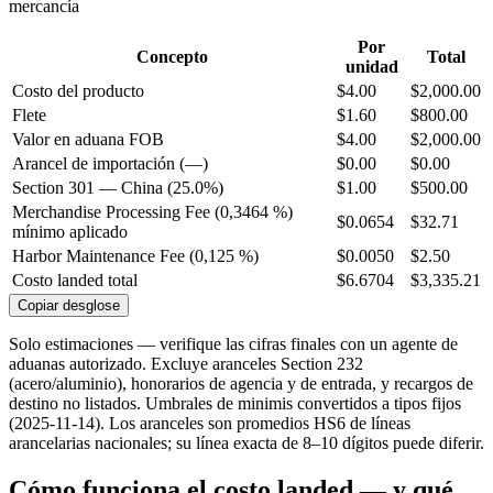
mercancía
Por
Concepto
Total
unidad
Costo del producto
$4.00
$2,000.00
Flete
$1.60
$800.00
Valor en aduana
FOB
$4.00
$2,000.00
Arancel de importación (—)
$0.00
$0.00
Section 301 — China (25.0%)
$1.00
$500.00
Merchandise Processing Fee (0,3464 %)
$0.0654
$32.71
mínimo aplicado
Harbor Maintenance Fee (0,125 %)
$0.0050
$2.50
Costo landed total
$6.6704
$3,335.21
Copiar desglose
Solo estimaciones — verifique las cifras finales con un agente de
aduanas autorizado. Excluye aranceles Section 232
(acero/aluminio), honorarios de agencia y de entrada, y recargos de
destino no listados. Umbrales de minimis convertidos a tipos fijos
(2025-11-14). Los aranceles son promedios HS6 de líneas
arancelarias nacionales; su línea exacta de 8–10 dígitos puede diferir.
Cómo funciona el costo landed — y qué