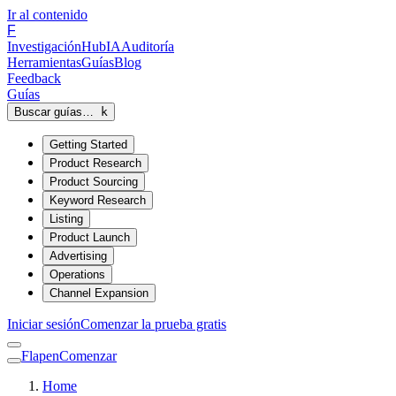
Ir al contenido
F
Investigación
Hub
IA
Auditoría
Herramientas
Guías
Blog
Feedback
Guías
Buscar guías…
k
Getting Started
Product Research
Product Sourcing
Keyword Research
Listing
Product Launch
Advertising
Operations
Channel Expansion
Iniciar sesión
Comenzar la prueba gratis
Flapen
Comenzar
Home