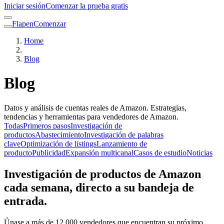
Iniciar sesión
Comenzar la prueba gratis
Flapen
Comenzar
Home
Blog
Blog
Datos y análisis de cuentas reales de Amazon. Estrategias,
tendencias y herramientas para vendedores de Amazon.
Todas
Primeros pasos
Investigación de
productos
Abastecimiento
Investigación de palabras
clave
Optimización de listings
Lanzamiento de
producto
Publicidad
Expansión multicanal
Casos de estudio
Noticias
Investigación de productos de Amazon
cada semana, directo a su bandeja de
entrada.
Únase a más de 12 000 vendedores que encuentran su próximo