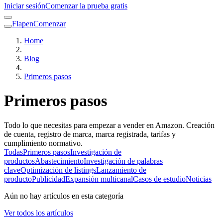
Iniciar sesión
Comenzar la prueba gratis
Flapen
Comenzar
Home
Blog
Primeros pasos
Primeros pasos
Todo lo que necesitas para empezar a vender en Amazon. Creación
de cuenta, registro de marca, marca registrada, tarifas y
cumplimiento normativo.
Todas
Primeros pasos
Investigación de
productos
Abastecimiento
Investigación de palabras
clave
Optimización de listings
Lanzamiento de
producto
Publicidad
Expansión multicanal
Casos de estudio
Noticias
Aún no hay artículos en esta categoría
Ver todos los artículos