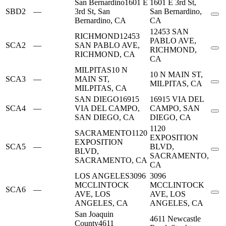
San Bernardino
1601 E
1601 E 3rd St,
SBD2
—
3rd St, San
San Bernardino,
Bernardino, CA
CA
12453 SAN
RICHMOND
12453
PABLO AVE,
SCA2
—
SAN PABLO AVE,
RICHMOND,
RICHMOND, CA
CA
MILPITAS
10 N
10 N MAIN ST,
SCA3
—
MAIN ST,
MILPITAS, CA
MILPITAS, CA
SAN DIEGO
16915
16915 VIA DEL
SCA4
—
VIA DEL CAMPO,
CAMPO, SAN
SAN DIEGO, CA
DIEGO, CA
1120
SACRAMENTO
1120
EXPOSITION
EXPOSITION
SCA5
—
BLVD,
BLVD,
SACRAMENTO,
SACRAMENTO, CA
CA
LOS ANGELES
3096
3096
MCCLINTOCK
MCCLINTOCK
SCA6
—
AVE, LOS
AVE, LOS
ANGELES, CA
ANGELES, CA
San Joaquin
4611 Newcastle
County
4611