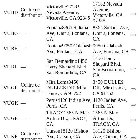
17182 Nevada
Victorville
17182
Centre de
Avenue,
VUBD
Nevada Avenue,
distribution
Victorville, CA
Victorville, CA 92345
92345
Fontana
8365 Sultana
8365 Sultana Ave,
VUBG
—
Ave, Unit 2, Fontana,
Unit 2, Fontana,
CA
CA
Fontana
9950 Calabash
9950 Calabash
VUBH
—
Ave, Fontana, CA
Ave, Fontana, CA
1456 Harry
San Bernardino
1456
Shepard Blvd,
VUBJ
—
Harry Shepard Blvd,
San Bernardino,
San Bernardino, CA
CA
Mira Loma
3450
3450 DULLES
Centre de
VUGE
DULLES DR, Mira
DR, Mira Loma,
distribution
Loma, CA 91752
CA 91752
Perris
4120 Indian Ave,
4120 Indian Ave,
VUGK
—
Perris, CA
Perris, CA
TRACY
1565 N Mac
1565 N Mac
VUGR
—
Arthur Dr., TRACY,
Arthur Dr.,
CA
TRACY, CA
Carson
18120 Bishop
18120 Bishop
Centre de
VUKF
Ave, Carson, CA
Ave, Carson, CA
distribution