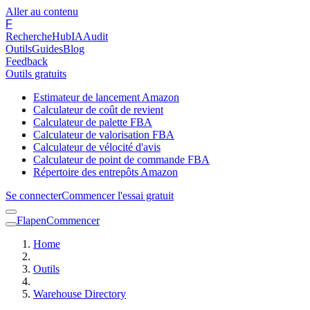
Aller au contenu
F
Recherche
Hub
IA
Audit
Outils
Guides
Blog
Feedback
Outils gratuits
Estimateur de lancement Amazon
Calculateur de coût de revient
Calculateur de palette FBA
Calculateur de valorisation FBA
Calculateur de vélocité d'avis
Calculateur de point de commande FBA
Répertoire des entrepôts Amazon
Se connecter
Commencer l'essai gratuit
Flapen
Commencer
Home
Outils
Warehouse Directory