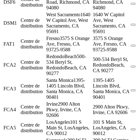
DSF6
Road, Richmond, CA
Richmond, CA
distribution
94080
94080
West Sacramento
1640
1640 W Capitol
Centre de
W Capitol Ave, West
Ave, West
DSM1
distribution
Sacramento, CA
Sacramento, CA
95691
95691
Fresno
3575 S Orange
3575 S Orange
Centre de
FAT1
Ave, Fresno, CA
Ave, Fresno, CA
distribution
93725-9588
93725-9588
RedondoBeach
500-
500-534 Beryl St,
Centre de
534 Beryl St,
FCA2
RedondoBeach,
distribution
RedondoBeach, CA
CA 90277
90277
Santa Monica
1395-
1395-1405
Centre de
1405 Lincoln Blvd,
Lincoln Blvd,
FCA3
distribution
Santa Monica, CA
Santa Monica, CA
90401
90401
Irvine
2900 Alton
Centre de
2900 Alton Pkwy,
FCA4
Pkwy, Irvine, CA
distribution
Irvine, CA 92606
92606
LosAngeles
101 S
101 S Main St,
Centre de
FCA5
Main St, LosAngeles,
LosAngeles, CA
distribution
CA 90012
90012