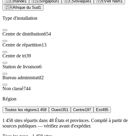
🇮🇪
Irlande
1
🇸🇬
Singapour
1
🇸🇰
Slovaquie
1
🇻🇳
Viêt Nam
1
🇿🇦
Afrique du Sud
1
Type d'installation
Centre de distribution
654
Centre de répartition
13
Centre de tri
39
Station de livraison
6
Bureau administratif
2
Non classé
744
Région
Toutes les régions
1 458
Ouest
351
Centre
197
Est
495
1 458 sites répartis dans 48 États et provinces. Compilé à partir de
sources publiques — vérifiez avant d'expédier.