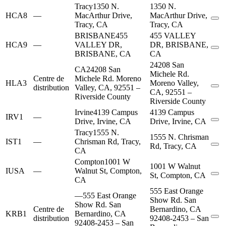
Tracy
1350 N.
1350 N.
HCA8
—
MacArthur Drive,
MacArthur Drive,
Tracy, CA
Tracy, CA
BRISBANE
455
455 VALLEY
HCA9
—
VALLEY DR,
DR, BRISBANE,
BRISBANE, CA
CA
24208 San
CA
24208 San
Michele Rd.
Centre de
Michele Rd. Moreno
HLA3
Moreno Valley,
distribution
Valley, CA, 92551 –
CA, 92551 –
Riverside County
Riverside County
Irvine
4139 Campus
4139 Campus
IRV1
—
Drive, Irvine, CA
Drive, Irvine, CA
Tracy
1555 N.
1555 N. Chrisman
IST1
—
Chrisman Rd, Tracy,
Rd, Tracy, CA
CA
Compton
1001 W
1001 W Walnut
IUSA
—
Walnut St, Compton,
St, Compton, CA
CA
555 East Orange
—
555 East Orange
Show Rd. San
Show Rd. San
Centre de
Bernardino, CA
KRB1
Bernardino, CA
distribution
92408-2453 – San
92408-2453 – San