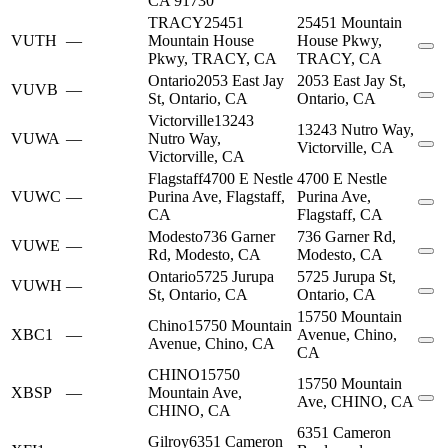
CA 91730
TRACY
25451
25451 Mountain
VUTH
—
Mountain House
House Pkwy,
Pkwy, TRACY, CA
TRACY, CA
Ontario
2053 East Jay
2053 East Jay St,
VUVB
—
St, Ontario, CA
Ontario, CA
Victorville
13243
13243 Nutro Way,
VUWA
—
Nutro Way,
Victorville, CA
Victorville, CA
Flagstaff
4700 E Nestle
4700 E Nestle
VUWC
—
Purina Ave, Flagstaff,
Purina Ave,
CA
Flagstaff, CA
Modesto
736 Garner
736 Garner Rd,
VUWE
—
Rd, Modesto, CA
Modesto, CA
Ontario
5725 Jurupa
5725 Jurupa St,
VUWH
—
St, Ontario, CA
Ontario, CA
15750 Mountain
Chino
15750 Mountain
XBC1
—
Avenue, Chino,
Avenue, Chino, CA
CA
CHINO
15750
15750 Mountain
XBSP
—
Mountain Ave,
Ave, CHINO, CA
CHINO, CA
6351 Cameron
Gilroy
6351 Cameron