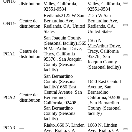
ONT8
distribution
Valley, California,
Valley, California,
92551-9534
92551-9534
Redlands
2125 W San
2125 W San
Centre de
Bernardino Ave,
Bernardino Ave,
ONT9
distribution
Redlands, CA, United
Redlands, CA,
States
United States
San Joaquin County
1565 N
(Seasonal facility)
1565
MacArthur Drive,
N MacArthur Drive,
Centre de
Tracy, California
PCA1
Tracy, California
distribution
95376 , San
95376 , San Joaquin
Joaquin County
County (Seasonal
(Seasonal facility)
facility)
San Bernardino
County (Seasonal
1650 East Central
facility)
1650 East
Avenue, San
Central Avenue, San
Bernardino,
Centre de
PCA2
Bernardino,
California, 92408
distribution
California, 92408 ,
, San Bernardino
San Bernardino
County (Seasonal
County (Seasonal
facility)
facility)
Rialto
1660 N. Linden
1660 N. Linden
PCA3
—
Ave., Rialto, CA
Ave., Rialto, CA