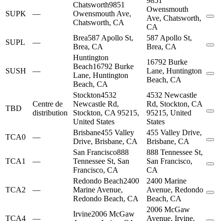
9851
Chatsworth
9851
Owensmouth
SUPK
—
Owensmouth Ave,
Ave, Chatsworth,
Chatsworth, CA
CA
Brea
587 Apollo St,
587 Apollo St,
SUPL
—
Brea, CA
Brea, CA
Huntington
16792 Burke
Beach
16792 Burke
SUSH
—
Lane, Huntington
Lane, Huntington
Beach, CA
Beach, CA
Stockton
4532
4532 Newcastle
Centre de
Newcastle Rd,
Rd, Stockton, CA
TBD
distribution
Stockton, CA 95215,
95215, United
United States
States
Brisbane
455 Valley
455 Valley Drive,
TCA0
—
Drive, Brisbane, CA
Brisbane, CA
San Francisco
888
888 Tennessee St,
TCA1
—
Tennessee St, San
San Francisco,
Francisco, CA
CA
Redondo Beach
2400
2400 Marine
TCA2
—
Marine Avenue,
Avenue, Redondo
Redondo Beach, CA
Beach, CA
2006 McGaw
Irvine
2006 McGaw
TCA4
—
Avenue, Irvine,