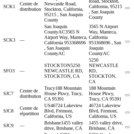
Road, Stockton,
Centre de
Newcastle Road,
SCK1
California, 95215
distribution
Stockton, California,
, San Joaquin
95215 , San Joaquin
County
County
San Joaquin
3565 N Airport
CountyAC
3565 N
Way, Manteca,
Airport Way, Manteca,
California
SCK3
—
California 953368696
953368696 , San
, San Joaquin
Joaquin
CountyAC
CountyAC
5250
STOCKTON
5250
NEWCASTLE
SFO3
—
NEWCASTLE RD,
RD,
STOCKTON, CA
STOCKTON,
CA
Tracy
188 Mountain
188 Mountain
Centre de
SJC7
House Pkwy, Tracy,
House Pkwy,
distribution
CA 95391
Tracy, CA 95391
US
46724 Lakeview
46724 Lakeview
Centre de
SJC8
Blvd, Fremont,
Blvd, Fremont,
répartition
California, US
California, US
Brisbane
1455 valley
1455 valley drive,
SJC9
—
drive, Brisbane, CA
Brisbane, CA