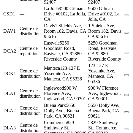
92407
92407
La Jolla
9500 Gilman
9500 Gilman
CSD1
—
Drive #0102, La Jolla,
Drive #0102, La
CA
Jolla, CA
Davis
1 Shields Ave,
1 Shields Ave,
Centre de
DAV1
Room 182, Davis, CA
Room 182, Davis,
distribution
95616
CA 95616
Eastvale
5250
5250 Goodman
Centre de
Goodman Road,
Road, Eastvale,
DCA2
répartition
Eastvale, CA 92880 –
CA 92880 –
Riverside County
Riverside County
123-127 E
Manteca
123-127 E
Centre de
Yosemite Ave,
DCK1
Yosemite Ave,
distribution
Manteca, CA
Manteca, CA 95336
95336
Inglewood
900 W
900 W Florence
Centre de
DLA1
Florence Ave.,
Ave., Inglewood,
distribution
Inglewood, CA 90301
CA 90301
Buena Park
5650
5650 Dolly Ave.,
Centre de
DLA2
Dolly Ave., Buena
Buena Park, CA
distribution
Park, CA 90621
90621
Commerce
5829
5829 Smithway
Centre de
DLA3
Smithway St.,
St., Commerce,
distribution