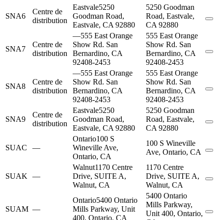
Eastvale
5250
5250 Goodman
Centre de
SNA6
Goodman Road,
Road, Eastvale,
distribution
Eastvale, CA 92880
CA 92880
—
555 East Orange
555 East Orange
Centre de
Show Rd. San
Show Rd. San
SNA7
distribution
Bernardino, CA
Bernardino, CA
92408-2453
92408-2453
—
555 East Orange
555 East Orange
Centre de
Show Rd. San
Show Rd. San
SNA8
distribution
Bernardino, CA
Bernardino, CA
92408-2453
92408-2453
Eastvale
5250
5250 Goodman
Centre de
SNA9
Goodman Road,
Road, Eastvale,
distribution
Eastvale, CA 92880
CA 92880
Ontario
100 S
100 S Wineville
SUAC
—
Wineville Ave,
Ave, Ontario, CA
Ontario, CA
Walnut
1170 Centre
1170 Centre
SUAK
—
Drive, SUITE A,
Drive, SUITE A,
Walnut, CA
Walnut, CA
5400 Ontario
Ontario
5400 Ontario
Mills Parkway,
SUAM
—
Mills Parkway, Unit
Unit 400, Ontario,
400, Ontario, CA