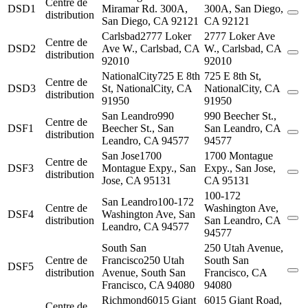
Centre de
DSD1
Miramar Rd. 300A,
300A, San Diego,
distribution
San Diego, CA 92121
CA 92121
Carlsbad
2777 Loker
2777 Loker Ave
Centre de
DSD2
Ave W., Carlsbad, CA
W., Carlsbad, CA
distribution
92010
92010
NationalCity
725 E 8th
725 E 8th St,
Centre de
DSD3
St, NationalCity, CA
NationalCity, CA
distribution
91950
91950
San Leandro
990
990 Beecher St.,
Centre de
DSF1
Beecher St., San
San Leandro, CA
distribution
Leandro, CA 94577
94577
San Jose
1700
1700 Montague
Centre de
DSF3
Montague Expy., San
Expy., San Jose,
distribution
Jose, CA 95131
CA 95131
100-172
San Leandro
100-172
Centre de
Washington Ave,
DSF4
Washington Ave, San
distribution
San Leandro, CA
Leandro, CA 94577
94577
South San
250 Utah Avenue,
Centre de
Francisco
250 Utah
South San
DSF5
distribution
Avenue, South San
Francisco, CA
Francisco, CA 94080
94080
Richmond
6015 Giant
6015 Giant Road,
Centre de