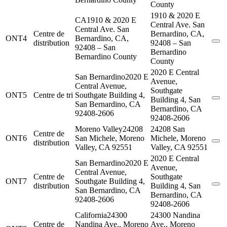
County
1910 & 2020 E
CA
1910 & 2020 E
Central Ave. San
Central Ave. San
Centre de
Bernardino, CA,
ONT4
Bernardino, CA,
distribution
92408 – San
92408 – San
Bernardino
Bernardino County
County
2020 E Central
San Bernardino
2020 E
Avenue,
Central Avenue,
Southgate
ONT5
Centre de tri
Southgate Building 4,
Building 4, San
San Bernardino, CA
Bernardino, CA
92408-2606
92408-2606
Moreno Valley
24208
24208 San
Centre de
ONT6
San Michele, Moreno
Michele, Moreno
distribution
Valley, CA 92551
Valley, CA 92551
2020 E Central
San Bernardino
2020 E
Avenue,
Central Avenue,
Centre de
Southgate
ONT7
Southgate Building 4,
distribution
Building 4, San
San Bernardino, CA
Bernardino, CA
92408-2606
92408-2606
California
24300
24300 Nandina
Centre de
Nandina Ave., Moreno
Ave., Moreno