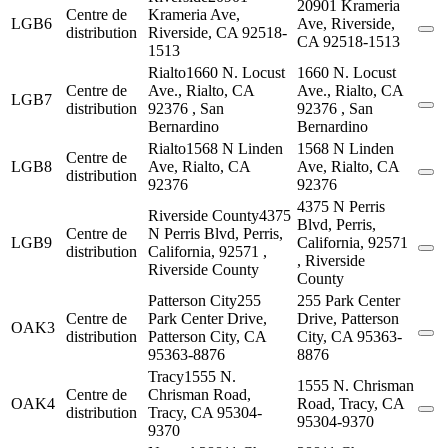
20901 Krameria
Centre de
Krameria Ave,
LGB6
Ave, Riverside,
distribution
Riverside, CA 92518-
CA 92518-1513
1513
Rialto
1660 N. Locust
1660 N. Locust
Centre de
Ave., Rialto, CA
Ave., Rialto, CA
LGB7
distribution
92376 , San
92376 , San
Bernardino
Bernardino
Rialto
1568 N Linden
1568 N Linden
Centre de
LGB8
Ave, Rialto, CA
Ave, Rialto, CA
distribution
92376
92376
4375 N Perris
Riverside County
4375
Blvd, Perris,
Centre de
N Perris Blvd, Perris,
LGB9
California, 92571
distribution
California, 92571 ,
, Riverside
Riverside County
County
Patterson City
255
255 Park Center
Centre de
Park Center Drive,
Drive, Patterson
OAK3
distribution
Patterson City, CA
City, CA 95363-
95363-8876
8876
Tracy
1555 N.
1555 N. Chrisman
Centre de
Chrisman Road,
OAK4
Road, Tracy, CA
distribution
Tracy, CA 95304-
95304-9370
9370