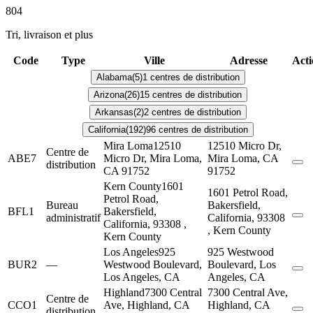
804
Tri, livraison et plus
Code
Type
Ville
Adresse
Acti
Alabama
(5)
1 centres de distribution
Arizona
(26)
15 centres de distribution
Arkansas
(2)
2 centres de distribution
California
(192)
96 centres de distribution
Mira Loma
12510
12510 Micro Dr,
Centre de
ABE7
Micro Dr, Mira Loma,
Mira Loma, CA
distribution
CA 91752
91752
Kern County
1601
1601 Petrol Road,
Petrol Road,
Bureau
Bakersfield,
BFL1
Bakersfield,
administratif
California, 93308
California, 93308 ,
, Kern County
Kern County
Los Angeles
925
925 Westwood
BUR2
—
Westwood Boulevard,
Boulevard, Los
Los Angeles, CA
Angeles, CA
Highland
7300 Central
7300 Central Ave,
Centre de
CCO1
Ave, Highland, CA
Highland, CA
distribution