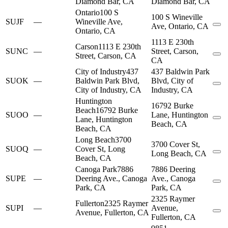
Diamond Bar, CA
Diamond Bar, CA
Ontario
100 S
100 S Wineville
SUJF
—
Wineville Ave,
Ave, Ontario, CA
Ontario, CA
1113 E 230th
Carson
1113 E 230th
SUNC
—
Street, Carson,
Street, Carson, CA
CA
City of Industry
437
437 Baldwin Park
SUOK
—
Baldwin Park Blvd,
Blvd, City of
City of Industry, CA
Industry, CA
Huntington
16792 Burke
Beach
16792 Burke
SUOO
—
Lane, Huntington
Lane, Huntington
Beach, CA
Beach, CA
Long Beach
3700
3700 Cover St,
SUOQ
—
Cover St, Long
Long Beach, CA
Beach, CA
Canoga Park
7886
7886 Deering
SUPE
—
Deering Ave., Canoga
Ave., Canoga
Park, CA
Park, CA
2325 Raymer
Fullerton
2325 Raymer
SUPI
—
Avenue,
Avenue, Fullerton, CA
Fullerton, CA