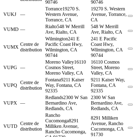
90746
90746
Torrance
19270 S.
19270 S. Western
VUKJ
—
Western Avenue,
Avenue, Torrance,
Torrance, CA
CA
Rialto
548 W Merrill
548 W Merrill
VUMD
—
Ave, Rialto, CA
Ave, Rialto, CA
Wilmington
241 E
241 E Pacific
Centre de
Pacific Coast Hwy,
Coast Hwy,
VUMX
distribution
Wilmington, CA
Wilmington, CA
90744
90744
Moreno Valley
16110
16110 Cosmos
VUPG
—
Cosmos Street,
Street, Moreno
Moreno Valley, CA
Valley, CA
Fontana
9211 Kaiser
9211 Kaiser Way,
Centre de
VUPQ
Way, Fontana, CA
Fontana, CA
distribution
92335
92335
Redlands
2300 W San
2300 W San
VUPX
—
Bernardino Ave,
Bernardino Ave,
Redlands, CA
Redlands, CA
Rancho
8291 Milliken
Cucomonga
8291
Centre de
Avenue, Rancho
VUTD
Milliken Avenue,
distribution
Cucomonga, CA
Rancho Cucomonga,
91730