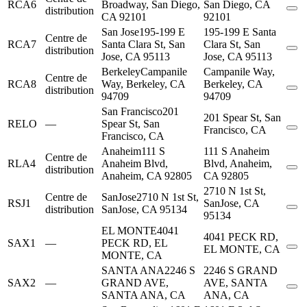
RCA6
Broadway, San Diego,
San Diego, CA
distribution
CA 92101
92101
San Jose
195-199 E
195-199 E Santa
Centre de
RCA7
Santa Clara St, San
Clara St, San
distribution
Jose, CA 95113
Jose, CA 95113
Berkeley
Campanile
Campanile Way,
Centre de
RCA8
Way, Berkeley, CA
Berkeley, CA
distribution
94709
94709
San Francisco
201
201 Spear St, San
RELO
—
Spear St, San
Francisco, CA
Francisco, CA
Anaheim
111 S
111 S Anaheim
Centre de
RLA4
Anaheim Blvd,
Blvd, Anaheim,
distribution
Anaheim, CA 92805
CA 92805
2710 N 1st St,
Centre de
SanJose
2710 N 1st St,
RSJ1
SanJose, CA
distribution
SanJose, CA 95134
95134
EL MONTE
4041
4041 PECK RD,
SAX1
—
PECK RD, EL
EL MONTE, CA
MONTE, CA
SANTA ANA
2246 S
2246 S GRAND
SAX2
—
GRAND AVE,
AVE, SANTA
SANTA ANA, CA
ANA, CA