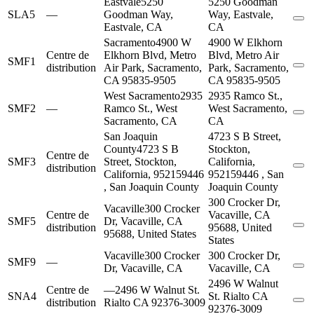
Eastvale
5250
5250 Goodman
SLA5
—
Goodman Way,
Way, Eastvale,
Eastvale, CA
CA
Sacramento
4900 W
4900 W Elkhorn
Centre de
Elkhorn Blvd, Metro
Blvd, Metro Air
SMF1
distribution
Air Park, Sacramento,
Park, Sacramento,
CA 95835-9505
CA 95835-9505
West Sacramento
2935
2935 Ramco St.,
SMF2
—
Ramco St., West
West Sacramento,
Sacramento, CA
CA
San Joaquin
4723 S B Street,
County
4723 S B
Stockton,
Centre de
SMF3
Street, Stockton,
California,
distribution
California, 952159446
952159446 , San
, San Joaquin County
Joaquin County
300 Crocker Dr,
Vacaville
300 Crocker
Centre de
Vacaville, CA
SMF5
Dr, Vacaville, CA
distribution
95688, United
95688, United States
States
Vacaville
300 Crocker
300 Crocker Dr,
SMF9
—
Dr, Vacaville, CA
Vacaville, CA
2496 W Walnut
Centre de
—
2496 W Walnut St.
SNA4
St. Rialto CA
distribution
Rialto CA 92376-3009
92376-3009