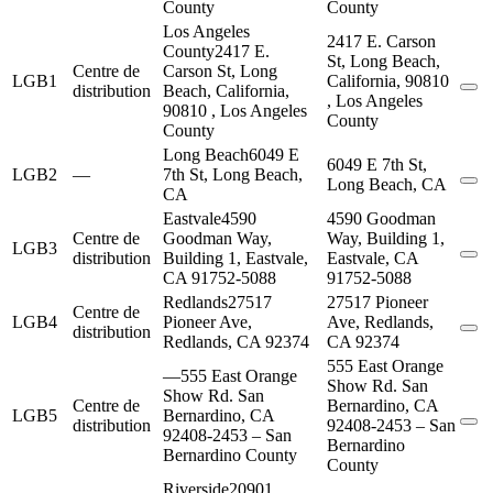
County
County
Los Angeles
2417 E. Carson
County
2417 E.
St, Long Beach,
Centre de
Carson St, Long
LGB1
California, 90810
distribution
Beach, California,
, Los Angeles
90810 , Los Angeles
County
County
Long Beach
6049 E
6049 E 7th St,
LGB2
—
7th St, Long Beach,
Long Beach, CA
CA
Eastvale
4590
4590 Goodman
Centre de
Goodman Way,
Way, Building 1,
LGB3
distribution
Building 1, Eastvale,
Eastvale, CA
CA 91752-5088
91752-5088
Redlands
27517
27517 Pioneer
Centre de
LGB4
Pioneer Ave,
Ave, Redlands,
distribution
Redlands, CA 92374
CA 92374
555 East Orange
—
555 East Orange
Show Rd. San
Show Rd. San
Centre de
Bernardino, CA
LGB5
Bernardino, CA
distribution
92408-2453 – San
92408-2453 – San
Bernardino
Bernardino County
County
Riverside
20901