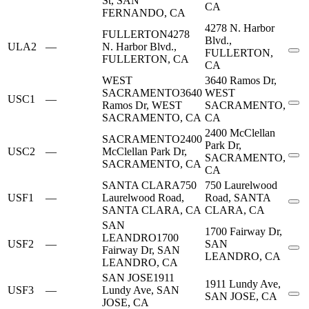
St, SAN
CA
FERNANDO, CA
4278 N. Harbor
FULLERTON
4278
Blvd.,
ULA2
—
N. Harbor Blvd.,
FULLERTON,
FULLERTON, CA
CA
WEST
3640 Ramos Dr,
SACRAMENTO
3640
WEST
USC1
—
Ramos Dr, WEST
SACRAMENTO,
SACRAMENTO, CA
CA
2400 McClellan
SACRAMENTO
2400
Park Dr,
USC2
—
McClellan Park Dr,
SACRAMENTO,
SACRAMENTO, CA
CA
SANTA CLARA
750
750 Laurelwood
USF1
—
Laurelwood Road,
Road, SANTA
SANTA CLARA, CA
CLARA, CA
SAN
1700 Fairway Dr,
LEANDRO
1700
USF2
—
SAN
Fairway Dr, SAN
LEANDRO, CA
LEANDRO, CA
SAN JOSE
1911
1911 Lundy Ave,
USF3
—
Lundy Ave, SAN
SAN JOSE, CA
JOSE, CA