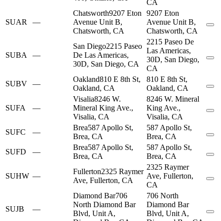
CA
Chatsworth
9207 Eton
9207 Eton
SUAR
—
Avenue Unit B,
Avenue Unit B,
Chatsworth, CA
Chatsworth, CA
2215 Paseo De
San Diego
2215 Paseo
Las Americas,
SUBA
—
De Las Americas,
30D, San Diego,
30D, San Diego, CA
CA
Oakland
810 E 8th St,
810 E 8th St,
SUBV
—
Oakland, CA
Oakland, CA
Visalia
8246 W.
8246 W. Mineral
SUFA
—
Mineral King Ave.,
King Ave.,
Visalia, CA
Visalia, CA
Brea
587 Apollo St,
587 Apollo St,
SUFC
—
Brea, CA
Brea, CA
Brea
587 Apollo St,
587 Apollo St,
SUFD
—
Brea, CA
Brea, CA
2325 Raymer
Fullerton
2325 Raymer
SUHW
—
Ave, Fullerton,
Ave, Fullerton, CA
CA
Diamond Bar
706
706 North
North Diamond Bar
Diamond Bar
SUJB
—
Blvd, Unit A,
Blvd, Unit A,