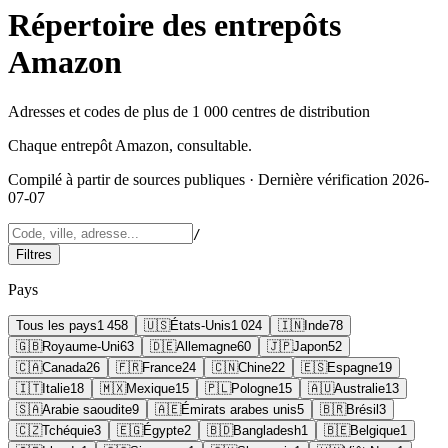
Répertoire des entrepôts
Amazon
Adresses et codes de plus de 1 000 centres de distribution
Chaque entrepôt Amazon, consultable.
Compilé à partir de sources publiques
· Dernière vérification 2026-
07-07
/
Filtres
Pays
Tous les pays
1 458
🇺🇸
États-Unis
1 024
🇮🇳
Inde
78
🇬🇧
Royaume-Uni
63
🇩🇪
Allemagne
60
🇯🇵
Japon
52
🇨🇦
Canada
26
🇫🇷
France
24
🇨🇳
Chine
22
🇪🇸
Espagne
19
🇮🇹
Italie
18
🇲🇽
Mexique
15
🇵🇱
Pologne
15
🇦🇺
Australie
13
🇸🇦
Arabie saoudite
9
🇦🇪
Émirats arabes unis
5
🇧🇷
Brésil
3
🇨🇿
Tchéquie
3
🇪🇬
Égypte
2
🇧🇩
Bangladesh
1
🇧🇪
Belgique
1