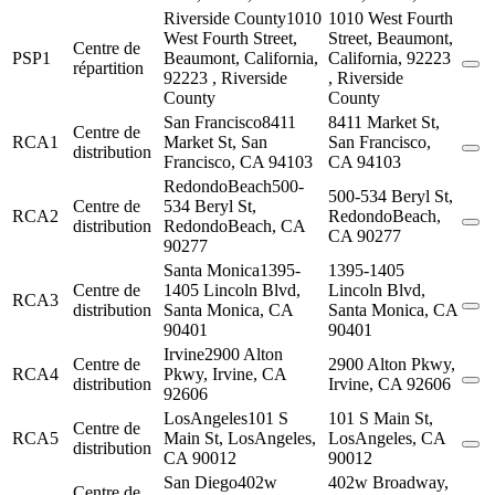
Riverside County
1010
1010 West Fourth
West Fourth Street,
Street, Beaumont,
Centre de
PSP1
Beaumont, California,
California, 92223
répartition
92223 , Riverside
, Riverside
County
County
San Francisco
8411
8411 Market St,
Centre de
RCA1
Market St, San
San Francisco,
distribution
Francisco, CA 94103
CA 94103
RedondoBeach
500-
500-534 Beryl St,
Centre de
534 Beryl St,
RCA2
RedondoBeach,
distribution
RedondoBeach, CA
CA 90277
90277
Santa Monica
1395-
1395-1405
Centre de
1405 Lincoln Blvd,
Lincoln Blvd,
RCA3
distribution
Santa Monica, CA
Santa Monica, CA
90401
90401
Irvine
2900 Alton
Centre de
2900 Alton Pkwy,
RCA4
Pkwy, Irvine, CA
distribution
Irvine, CA 92606
92606
LosAngeles
101 S
101 S Main St,
Centre de
RCA5
Main St, LosAngeles,
LosAngeles, CA
distribution
CA 90012
90012
San Diego
402w
402w Broadway,
Centre de