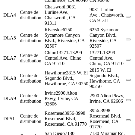
Commerce, CA 90040
CA 90040
Chatsworth
9031
9031 Lurline
Centre de
Lurline Ave.,
DLA4
Ave., Chatsworth,
distribution
Chatsworth, CA
CA 91311
91311
Riverside
6250
6250 Sycamore
Centre de
Sycamore Canyon
Canyon Blvd.,
DLA5
distribution
Blvd., Riverside, CA
Riverside, CA
92507
92507
Chino
13271-13299
13271-13299
Centre de
DLA7
Central Ave, Chino,
Central Ave,
distribution
CA 91710
Chino, CA 91710
2815 W. El
Hawthorne
2815 W. El
Centre de
Segundo Blvd.,
DLA8
Segundo Blvd.,
distribution
Hawthorne, CA
Hawthorne, CA 90250
90250
Irvine
2900 Alton
Centre de
2900 Alton Pkwy,
DLA9
Pkwy, Irvine, CA
distribution
Irvine, CA 92606
92606
3956-3998
Rosemead
3956-3998
Centre de
Rosemead Blvd,
DPS1
Rosemead Blvd,
distribution
Rosemead, CA
Rosemead, CA 91770
91770
San Diego
7130
7130 Miramar Rd.