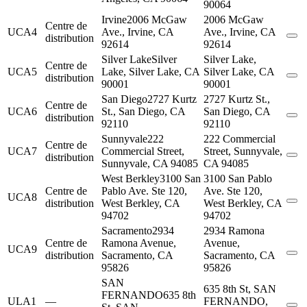
90064
Irvine
2006 McGaw
2006 McGaw
Centre de
UCA4
Ave., Irvine, CA
Ave., Irvine, CA
distribution
92614
92614
Silver Lake
Silver
Silver Lake,
Centre de
UCA5
Lake, Silver Lake, CA
Silver Lake, CA
distribution
90001
90001
San Diego
2727 Kurtz
2727 Kurtz St.,
Centre de
UCA6
St., San Diego, CA
San Diego, CA
distribution
92110
92110
Sunnyvale
222
222 Commercial
Centre de
UCA7
Commercial Street,
Street, Sunnyvale,
distribution
Sunnyvale, CA 94085
CA 94085
West Berkley
3100 San
3100 San Pablo
Centre de
Pablo Ave. Ste 120,
Ave. Ste 120,
UCA8
distribution
West Berkley, CA
West Berkley, CA
94702
94702
Sacramento
2934
2934 Ramona
Centre de
Ramona Avenue,
Avenue,
UCA9
distribution
Sacramento, CA
Sacramento, CA
95826
95826
SAN
635 8th St, SAN
FERNANDO
635 8th
ULA1
—
FERNANDO,