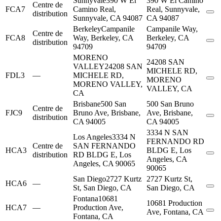
Sunnyvale
390 W El
390 W El Camino
Centre de
FCA7
Camino Real,
Real, Sunnyvale,
distribution
Sunnyvale, CA 94087
CA 94087
Berkeley
Campanile
Campanile Way,
Centre de
FCA8
Way, Berkeley, CA
Berkeley, CA
distribution
94709
94709
MORENO
24208 SAN
VALLEY
24208 SAN
MICHELE RD,
FDL3
—
MICHELE RD,
MORENO
MORENO VALLEY,
VALLEY, CA
CA
Brisbane
500 San
500 San Bruno
Centre de
FJC9
Bruno Ave, Brisbane,
Ave, Brisbane,
distribution
CA 94005
CA 94005
3334 N SAN
Los Angeles
3334 N
FERNANDO RD
Centre de
SAN FERNANDO
HCA3
BLDG E, Los
distribution
RD BLDG E, Los
Angeles, CA
Angeles, CA 90065
90065
San Diego
2727 Kurtz
2727 Kurtz St,
HCA6
—
St, San Diego, CA
San Diego, CA
Fontana
10681
10681 Production
HCA7
—
Production Ave,
Ave, Fontana, CA
Fontana, CA