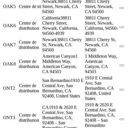
Newark
38811 Cherry
38811 Cherry
OAK5
Centre de tri
Street, Newark, CA
Street, Newark,
94560
CA 94560
California
38811
38811 Cherry
Centre de
Cherry Street,
Street, Newark,
OAK6
distribution
Newark, California,
California, 94560-
94560-4939
4939
Newark
38811 Cherry
38811 Cherry St,
Centre de
OAK7
St, Newark, CA
Newark, CA
distribution
94560
94560
American Canyon
1
1 Middleton Way,
Centre de
Middleton Way,
American
OAK8
distribution
American Canyon,
Canyon, CA
CA 94503
94503
1910 E Central
San Bernardino
1910 E
Ave, San
Centre de
Central Ave, San
ONT2
Bernardino, CA
distribution
Bernardino, CA
92408, United
92408, United States
States
1910 & 2020 E
CA
1910 & 2020 E
Central Ave. San
Central Ave. San
Centre de
Bernardino, CA,
ONT3
Bernardino, CA,
distribution
92408 – San
92408 – San
Bernardino
Bernardino County