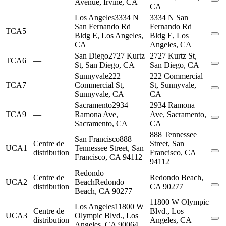
Avenue, Irvine, CA
CA
Los Angeles
3334 N
3334 N San
San Fernando Rd
Fernando Rd
TCA5
—
Bldg E, Los Angeles,
Bldg E, Los
CA
Angeles, CA
San Diego
2727 Kurtz
2727 Kurtz St,
TCA6
—
St, San Diego, CA
San Diego, CA
Sunnyvale
222
222 Commercial
TCA7
—
Commercial St,
St, Sunnyvale,
Sunnyvale, CA
CA
Sacramento
2934
2934 Ramona
TCA9
—
Ramona Ave,
Ave, Sacramento,
Sacramento, CA
CA
888 Tennessee
San Francisco
888
Centre de
Street, San
UCA1
Tennessee Street, San
distribution
Francisco, CA
Francisco, CA 94112
94112
Redondo
Centre de
Redondo Beach,
UCA2
Beach
Redondo
distribution
CA 90277
Beach, CA 90277
11800 W Olympic
Los Angeles
11800 W
Centre de
Blvd., Los
UCA3
Olympic Blvd., Los
distribution
Angeles, CA
Angeles, CA 90064