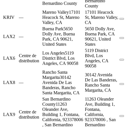
Bernardino
Bernardino County
County
Mareno Valley
17101
17101 Heacock
KRIV
—
Heacock St, Mareno
St, Mareno Valley,
Valley, CA
CA
Buena Park
5650
5650 Dolly Ave,
Dolly Ave, Buena
Buena Park, CA
LAX2
—
Park, CA 90621,
90621, United
United States
States
5119 District
Los Angeles
5119
Centre de
Blvd, Los
LAX6
District Blvd, Los
distribution
Angeles, CA
Angeles, CA 90058
90058
Rancho Santa
30142 Avenida
Margarita
30142
De Las Banderas,
LAX8
—
Avenida De Las
Rancho Santa
Banderas, Rancho
Margarita, CA
Santa Margarita, CA
San Bernardino
11263 Oleander
County
11263
Ave, Building 1,
Oleander Ave,
Fontana,
Centre de
LAX9
Building 1, Fontana,
California,
distribution
California, 923378006
923378006 , San
, San Bernardino
Bernardino