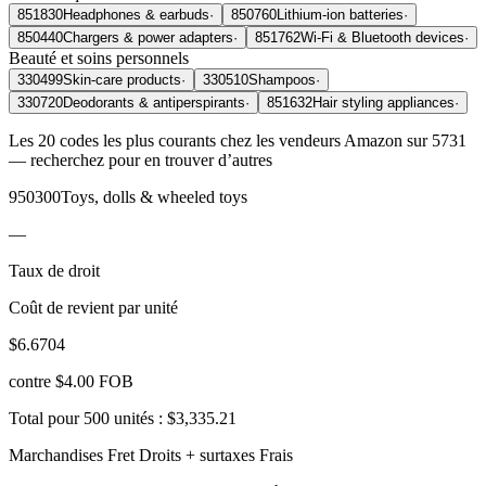
851830
Headphones & earbuds
·
850760
Lithium-ion batteries
·
850440
Chargers & power adapters
·
851762
Wi-Fi & Bluetooth devices
·
Beauté et soins personnels
330499
Skin-care products
·
330510
Shampoos
·
330720
Deodorants & antiperspirants
·
851632
Hair styling appliances
·
Les 20 codes les plus courants chez les vendeurs Amazon sur 5731
— recherchez pour en trouver d’autres
950300
Toys, dolls & wheeled toys
—
Taux de droit
Coût de revient par unité
$6.6704
contre $4.00 FOB
Total pour 500 unités :
$3,335.21
Marchandises
Fret
Droits + surtaxes
Frais