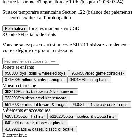
Inclure la surtaxe d'importation de 10 % (jusqu'au 2026-07-24)
Surtaxe temporaire américaine Section 122 (balance des paiements)
— censée expirer sauf prolongation.
Tous les montants en USD
Réinitialiser
3
Code SH et taux de droits
Vous ne savez pas ce qu'est un code SH ? Choisissez simplement
votre catégorie de produit ci-dessous
Jouets et enfants
950300
Toys, dolls & wheeled toys
·
950450
Video game consoles
·
871500
Strollers & baby carriages
·
940430
Sleeping bags
·
Maison et cuisine
392410
Plastic tableware & kitchenware
·
732393
Stainless-steel kitchenware
·
691200
Ceramic tableware & mugs
·
940521
LED table & desk lamps
·
Vêtements et accessoires
610910
Cotton T-shirts
·
611020
Cotton hoodies & sweatshirts
·
640299
Footwear, rubber or plastic
·
420292
Bags & cases, plastic or textile
·
Électronique