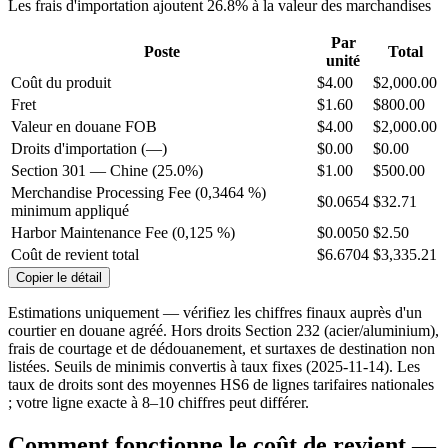
Les frais d'importation ajoutent 26.8% à la valeur des marchandises
Par
Poste
Total
unité
Coût du produit
$4.00
$2,000.00
Fret
$1.60
$800.00
Valeur en douane
FOB
$4.00
$2,000.00
Droits d'importation (—)
$0.00
$0.00
Section 301 — Chine (25.0%)
$1.00
$500.00
Merchandise Processing Fee (0,3464 %)
$0.0654
$32.71
minimum appliqué
Harbor Maintenance Fee (0,125 %)
$0.0050
$2.50
Coût de revient total
$6.6704
$3,335.21
Copier le détail
Estimations uniquement — vérifiez les chiffres finaux auprès d'un
courtier en douane agréé. Hors droits Section 232 (acier/aluminium),
frais de courtage et de dédouanement, et surtaxes de destination non
listées. Seuils de minimis convertis à taux fixes (2025-11-14). Les
taux de droits sont des moyennes HS6 de lignes tarifaires nationales
; votre ligne exacte à 8–10 chiffres peut différer.
Comment fonctionne le coût de revient —