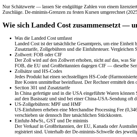
Nur Schätzwerte — lassen Sie endgültige Zahlen von einem lizenzier
Zuschläge. De-minimis-Grenzen zu festen Kursen umgerechnet (2025-1
Wie sich Landed Cost zusammensetzt — und
Was die Landed Cost umfasst
Landed Cost ist der tatsächliche Gesamtpreis, um eine Einheit b
Zusatztarife, Zollgebühren und die Einfuhrsteuer. Vergleichen
Zollwert: FOB oder CIF
Der Zoll wird auf den Zollwert erhoben, nicht auf das, was 
FOB, die EU und Großbritannien dagegen CIF — dieselbe Sendu
Zollsätze und HS-Codes
Jedes Produkt hat einen sechsstelligen HS-Code (Harmonisierte
Ihre Kosten unmittelbar beeinflusst. Der Rechner ermittelt den
Section 301 und Zusatztarife
In China gefertigte und in die USA eingeführte Waren können S
auf den Basissatz und sind bei einer China-USA-Sendung oft de
US-Zollgebühren: MPF und HMF
US-Einfuhren erheben eine Merchandise Processing Fee (0,346
verschieben sie dennoch Ihre tatsächlichen Stückkosten.
Einfuhr-MwSt., GST und De minimis
Der Verkauf in Großbritannien, der EU, Kanada oder Australie
registriert sind. Unterhalb der De-minimis-Schwelle des jeweili