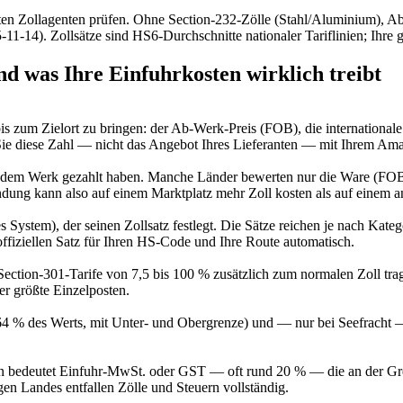
ten Zollagenten prüfen. Ohne Section-232-Zölle (Stahl/Aluminium), Ab
1-14). Zollsätze sind HS6-Durchschnitte nationaler Tariflinien; Ihre 
 was Ihre Einfuhrkosten wirklich treibt
is zum Zielort zu bringen: der Ab-Werk-Preis (FOB), die internationale
 Sie diese Zahl — nicht das Angebot Ihres Lieferanten — mit Ihrem Am
Sie dem Werk gezahlt haben. Manche Länder bewerten nur die Ware (FO
ng kann also auf einem Marktplatz mehr Zoll kosten als auf einem a
s System), der seinen Zollsatz festlegt. Die Sätze reichen je nach Ka
 offiziellen Satz für Ihren HS-Code und Ihre Route automatisch.
ection-301-Tarife von 7,5 bis 100 % zusätzlich zum normalen Zoll trag
r größte Einzelposten.
4 % des Werts, mit Unter- und Obergrenze) und — nur bei Seefracht —
n bedeutet Einfuhr-MwSt. oder GST — oft rund 20 % — die an der Grenz
gen Landes entfallen Zölle und Steuern vollständig.