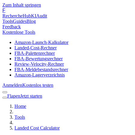
Zum Inhalt springen
F
Recherche
Hub
KI
Audit
Tools
Guides
Blog
Feedback
Kostenlose Tools
Amazon-Launch-Kalkulator
Landed-Cost-Rechner
FBA-Palettenrechner
FBA-Bewertungsrechner
Review-Velocity-Rechner
FBA-Meldebestandsrechner
Amazon-Lagerverzeichnis
Anmelden
Kostenlos testen
Flapen
Jetzt starten
Home
Tools
Landed Cost Calculator