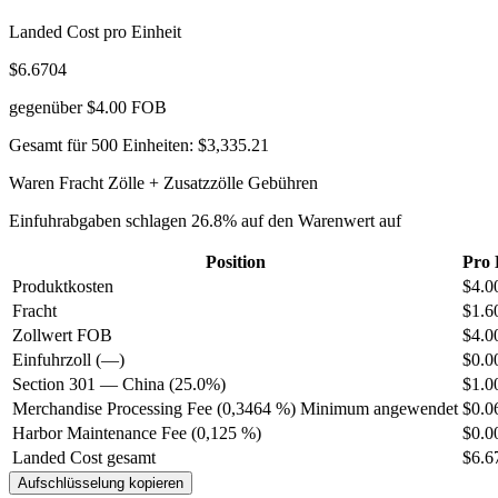
Landed Cost pro Einheit
$6.6704
gegenüber $4.00 FOB
Gesamt für 500 Einheiten:
$3,335.21
Waren
Fracht
Zölle + Zusatzzölle
Gebühren
Einfuhrabgaben schlagen 26.8% auf den Warenwert auf
Position
Pro 
Produktkosten
$4.0
Fracht
$1.6
Zollwert
FOB
$4.0
Einfuhrzoll (—)
$0.0
Section 301 — China (25.0%)
$1.0
Merchandise Processing Fee (0,3464 %)
Minimum angewendet
$0.0
Harbor Maintenance Fee (0,125 %)
$0.0
Landed Cost gesamt
$6.6
Aufschlüsselung kopieren