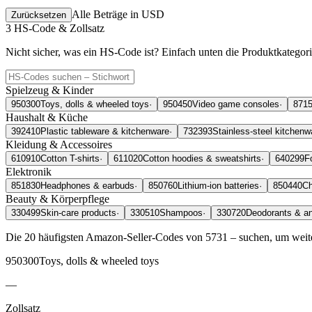
Alle Beträge in USD
Zurücksetzen
3
HS-Code & Zollsatz
Nicht sicher, was ein HS-Code ist? Einfach unten die Produktkategor
Spielzeug & Kinder
950300
Toys, dolls & wheeled toys
·
950450
Video game consoles
·
871
Haushalt & Küche
392410
Plastic tableware & kitchenware
·
732393
Stainless-steel kitchenw
Kleidung & Accessoires
610910
Cotton T-shirts
·
611020
Cotton hoodies & sweatshirts
·
640299
F
Elektronik
851830
Headphones & earbuds
·
850760
Lithium-ion batteries
·
850440
Ch
Beauty & Körperpflege
330499
Skin-care products
·
330510
Shampoos
·
330720
Deodorants & an
Die 20 häufigsten Amazon-Seller-Codes von 5731 – suchen, um weite
950300
Toys, dolls & wheeled toys
—
Zollsatz