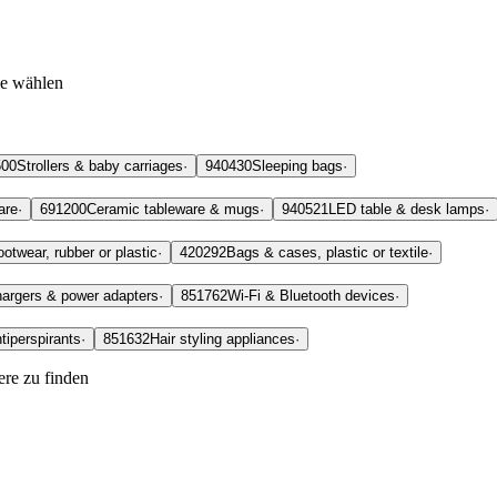
ie wählen
500
Strollers & baby carriages
·
940430
Sleeping bags
·
are
·
691200
Ceramic tableware & mugs
·
940521
LED table & desk lamps
·
ootwear, rubber or plastic
·
420292
Bags & cases, plastic or textile
·
argers & power adapters
·
851762
Wi-Fi & Bluetooth devices
·
tiperspirants
·
851632
Hair styling appliances
·
re zu finden