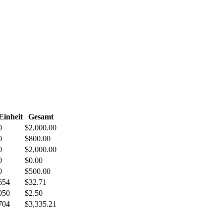
Einheit
Gesamt
0
$2,000.00
0
$800.00
0
$2,000.00
0
$0.00
0
$500.00
654
$32.71
050
$2.50
704
$3,335.21